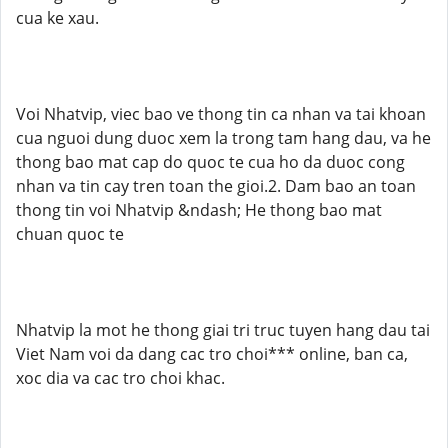
cua ke xau.
Voi Nhatvip, viec bao ve thong tin ca nhan va tai khoan
cua nguoi dung duoc xem la trong tam hang dau, va he
thong bao mat cap do quoc te cua ho da duoc cong
nhan va tin cay tren toan the gioi.2. Dam bao an toan
thong tin voi Nhatvip &ndash; He thong bao mat
chuan quoc te
Nhatvip la mot he thong giai tri truc tuyen hang dau tai
Viet Nam voi da dang cac tro choi*** online, ban ca,
xoc dia va cac tro choi khac.