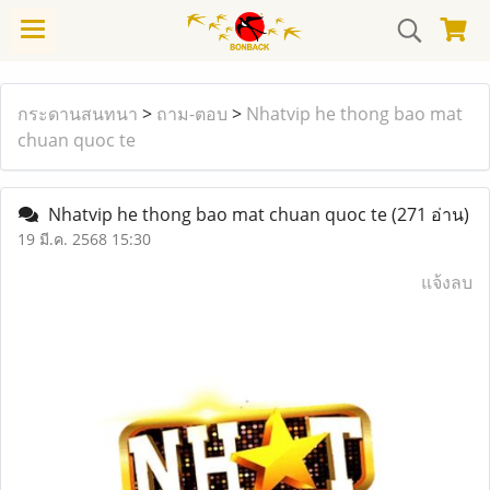
กระดานสนทนา
>
ถาม-ตอบ
>
Nhatvip he thong bao mat
chuan quoc te
Nhatvip he thong bao mat chuan quoc te
(271 อ่าน)
19 มี.ค. 2568 15:30
แจ้งลบ