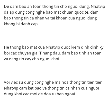
De dam bao an toan thong tin cho nguoi dung, Nhatvip
da ap dung cong nghe bao mat chuan quoc te, dam
bao thong tin ca nhan va tai khoan cua nguoi dung
khong bi danh cap.
He thong bao mat cua Nhatvip duoc kiem dinh dinh ky
boi cac chuyen gia IT hang dau, dam bao tinh an toan
va dang tin cay cho nguoi choi.
Voi viec su dung cong nghe ma hoa thong tin tien tien,
Nhatvip cam ket bao ve thong tin ca nhan cua nguoi
dung khoi cac moi de doa tu ben ngoai.