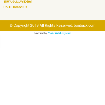
สาขาบอนแบคทั่วโลก
บอนแบคสิงคโปร์
© Copyright 2019 All Rights Reserved. bonback.com
Powered by
MakeWebEasy.com