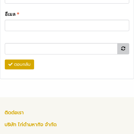
อีเมล
*
ตอบกลับ
ติดต่อเรา
บริษัท ไก่ดำมหากิจ จำกัด