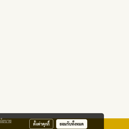
นโยบาย
ตั้งค่าคุกกี้
ยอมรับทั้งหมด