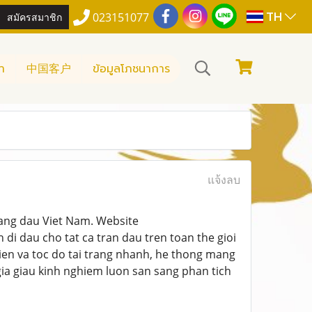
TH
สมัครสมาชิก
023151077
า
中国客户
ข้อมูลโภชนาการ
แจ้งลบ
hang dau Viet Nam. Website
di dau cho tat ca tran dau tren toan the gioi
hien va toc do tai trang nhanh, he thong mang
gia giau kinh nghiem luon san sang phan tich