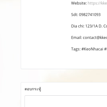
Website:
https://kk
Sdt: 0982741093
Dia chi: 123/1A D. 
Email: contact@kke
Tags: #KeoNhacai 
ตอบกระทู้