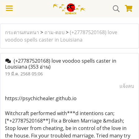
กระดานสนทนา
>
ถาม-ตอบ
>
(+27787520168) love
voodoo spells caster in Louisiana
(+27787520168) love voodoo spells caster in
Louisiana
(353 อ่าน)
19 มี.ค. 2568 05:06
แจ้งลบ
https://psychichealer.github.io
Witchcraft performed with***d intentions can;
[*+27787520168**] Fix a Broken Marriage &mdash;
Stop lover from cheating, be in control of the love in
the house. Fix your troubled marriage. Tried many try