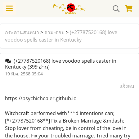
กระดานสนทนา
>
ถาม-ตอบ
>
(+27787520168) love
voodoo spells caster in Kentucky
(+27787520168) love voodoo spells caster in
Kentucky
(399 อ่าน)
19 มี.ค. 2568 05:04
แจ้งลบ
https://psychichealer.github.io
Witchcraft performed with***d intentions can;
[*+27787520168**] Fix a Broken Marriage &mdash;
Stop lover from cheating, be in control of the love in
the house. Fix your troubled marriage. Tried many try