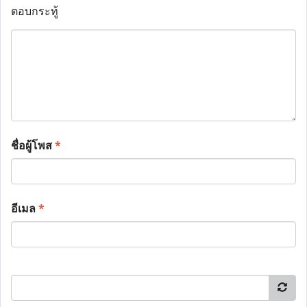
ตอบกระทู้
ชื่อผู้โพส
*
อีเมล
*