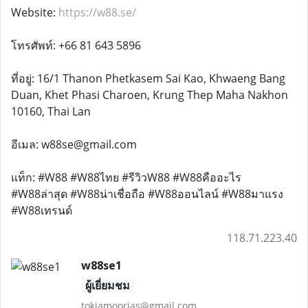
Website:
https://w88.se/
โทรศัพท์: +66 81 643 5896
ที่อยู่: 16/1 Thanon Phetkasem Sai Kao, Khwaeng Bang
Duan, Khet Phasi Charoen, Krung Thep Maha Nakhon
10160, Thai Lan
อีเมล: w88se@gmail.com
แท็ก: #W88 #W88ไทย #รีวิวW88 #W88คืออะไร
#W88ล่าสุด #W88น่าเชื่อถือ #W88ออนไลน์ #W88มาแรง
#W88เทรนด์
118.71.223.40
w88se1
ผู้เยี่ยมชม
tokiamoorias@gmail.com