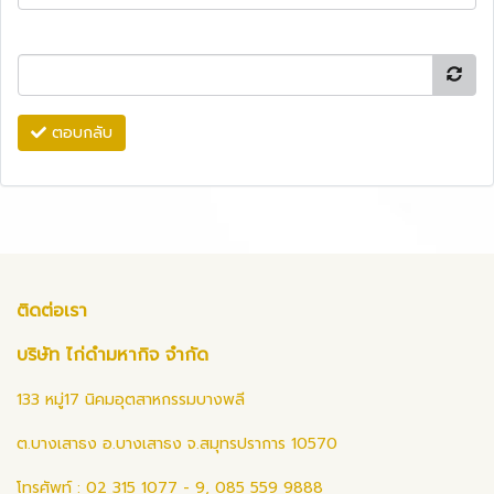
ตอบกลับ
ติดต่อเรา
บริษัท ไก่ดำมหากิจ จำกัด
133 หมู่17 นิคมอุตสาหกรรมบางพลี
ต.บางเสาธง อ.บางเสาธง จ.สมุทรปราการ 10570
โทรศัพท์ : 02 315 1077 - 9, 085 559 9888