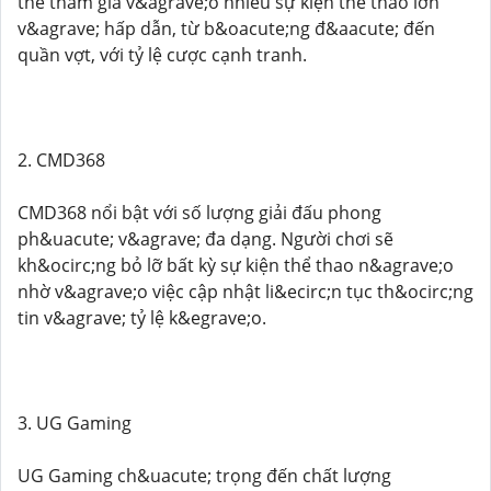
thể tham gia v&agrave;o nhiều sự kiện thể thao lớn
v&agrave; hấp dẫn, từ b&oacute;ng đ&aacute; đến
quần vợt, với tỷ lệ cược cạnh tranh.
2. CMD368
CMD368 nổi bật với số lượng giải đấu phong
ph&uacute; v&agrave; đa dạng. Người chơi sẽ
kh&ocirc;ng bỏ lỡ bất kỳ sự kiện thể thao n&agrave;o
nhờ v&agrave;o việc cập nhật li&ecirc;n tục th&ocirc;ng
tin v&agrave; tỷ lệ k&egrave;o.
3. UG Gaming
UG Gaming ch&uacute; trọng đến chất lượng