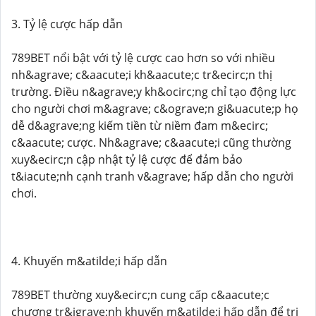
3. Tỷ lệ cược hấp dẫn
789BET nổi bật với tỷ lệ cược cao hơn so với nhiều
nh&agrave; c&aacute;i kh&aacute;c tr&ecirc;n thị
trường. Điều n&agrave;y kh&ocirc;ng chỉ tạo động lực
cho người chơi m&agrave; c&ograve;n gi&uacute;p họ
dễ d&agrave;ng kiếm tiền từ niềm đam m&ecirc;
c&aacute; cược. Nh&agrave; c&aacute;i cũng thường
xuy&ecirc;n cập nhật tỷ lệ cược để đảm bảo
t&iacute;nh cạnh tranh v&agrave; hấp dẫn cho người
chơi.
4. Khuyến m&atilde;i hấp dẫn
789BET thường xuy&ecirc;n cung cấp c&aacute;c
chương tr&igrave;nh khuyến m&atilde;i hấp dẫn để tri