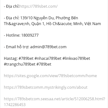
- Địa chỉ:
https://789sbet.com/
- Địa chỉ: 139/10 Nguyễn Du, Phường Bến
Th&agrave;nh, Quận 1, Hồ Ch&iacute; Minh, Việt Nam
- Hotline: 18009277
- Email hỗ trợ: admin@789bet.com
Hastag: #789bet #nhacai789bet #linkvao789bet
#trangchu789bet #789bet
https://sites.google.com/view/789sbetcomm/home
https://789sbetcomm.mystrikingly.com/about
https://789sbetcom.seesaa.net/article/512006258.html?
1742286453