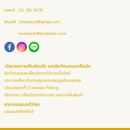
แฟกซ์ : 02 315 1078
อีเมลล์ :
bonback@gmail.com
,
bonback@bonback.com
นโยบายความเป็นส่วนตัว และข้อกำหนดและเงื่อนไข
ข้อกำหนดและเงื่อนไขการใช้งานเว็บไซต์
ประกาศเกี่ยวกับการคุ้มครองข้อมูลส่วนบุคคล
นโยบายคุกกี้ (Cookies Policy)
ข้อตกลง เงื่อนไขการชำระเงิน และการคืนสินค้า
สาขาบอนแบคทั่วโลก
บอนแบคสิงคโปร์