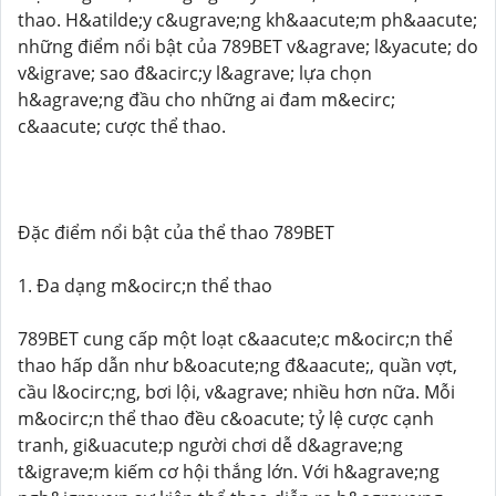
thao. H&atilde;y c&ugrave;ng kh&aacute;m ph&aacute;
những điểm nổi bật của 789BET v&agrave; l&yacute; do
v&igrave; sao đ&acirc;y l&agrave; lựa chọn
h&agrave;ng đầu cho những ai đam m&ecirc;
c&aacute; cược thể thao.
Đặc điểm nổi bật của thể thao 789BET
1. Đa dạng m&ocirc;n thể thao
789BET cung cấp một loạt c&aacute;c m&ocirc;n thể
thao hấp dẫn như b&oacute;ng đ&aacute;, quần vợt,
cầu l&ocirc;ng, bơi lội, v&agrave; nhiều hơn nữa. Mỗi
m&ocirc;n thể thao đều c&oacute; tỷ lệ cược cạnh
tranh, gi&uacute;p người chơi dễ d&agrave;ng
t&igrave;m kiếm cơ hội thắng lớn. Với h&agrave;ng