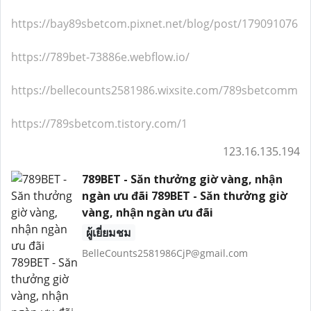
https://bay89sbetcom.pixnet.net/blog/post/179091076
https://789bet-73886e.webflow.io/
https://bellecounts2581986.wixsite.com/789sbetcomm
https://789sbetcom.tistory.com/1
123.16.135.194
789BET - Săn thưởng giờ vàng, nhận
ngàn ưu đãi 789BET - Săn thưởng giờ
vàng, nhận ngàn ưu đãi
ผู้เยี่ยมชม
BelleCounts2581986CjP@gmail.com