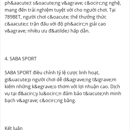
ph&aacute;t s&oacute;ng v&agrave; c&ocirc;ng nghệ,
mang đến trải nghiệm tuyệt vời cho người chơi. Tại
789BET, người chơi c&oacute; thể thưởng thức
c&aacute;c trận đấu với độ ph&acirc;n giải cao
v&agrave; nhiều ưu đ&atilde;i hấp dẫn.
4. SABA SPORT
SABA SPORT điều chỉnh tỷ lệ cược linh hoạt,
gi&uacute;p người chơi dễ d&agrave;ng t&igrave;m
kiếm những k&egrave;o thơm với lợi nhuận cao. Dịch
vụ tại đ&acirc;y lu&ocirc;n đảm bảo t&iacute;nh minh
bạch v&agrave; c&ocirc;ng bằng.
Kết luận