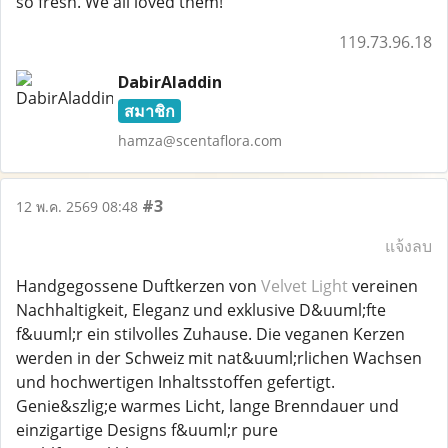
so fresh. We all loved them!
119.73.96.18
DabirAladdin
สมาชิก
hamza@scentaflora.com
#3
12 พ.ค. 2569 08:48
แจ้งลบ
Handgegossene Duftkerzen von
Velvet Light
vereinen
Nachhaltigkeit, Eleganz und exklusive D&uuml;fte
f&uuml;r ein stilvolles Zuhause. Die veganen Kerzen
werden in der Schweiz mit nat&uuml;rlichen Wachsen
und hochwertigen Inhaltsstoffen gefertigt.
Genie&szlig;e warmes Licht, lange Brenndauer und
einzigartige Designs f&uuml;r pure