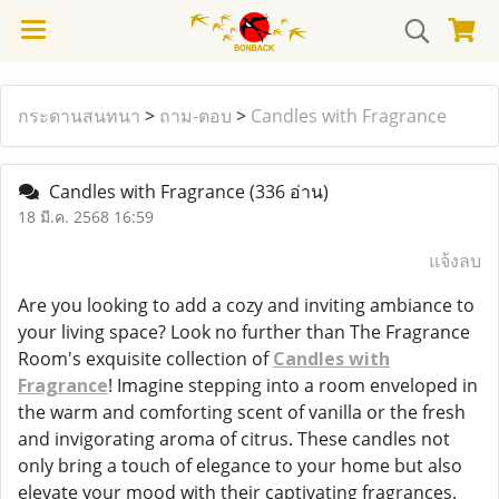
กระดานสนทนา
>
ถาม-ตอบ
>
Candles with Fragrance
Candles with Fragrance
(336 อ่าน)
18 มี.ค. 2568 16:59
แจ้งลบ
Are you looking to add a cozy and inviting ambiance to
your living space? Look no further than The Fragrance
Room's exquisite collection of
Candles with
Fragrance
! Imagine stepping into a room enveloped in
the warm and comforting scent of vanilla or the fresh
and invigorating aroma of citrus. These candles not
only bring a touch of elegance to your home but also
elevate your mood with their captivating fragrances.