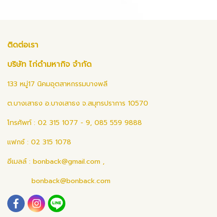
ติดต่อเรา
บริษัท ไก่ดำมหากิจ จำกัด
133 หมู่17 นิคมอุตสาหกรรมบางพลี
ต.บางเสาธง อ.บางเสาธง จ.สมุทรปราการ 10570
โทรศัพท์ : 02 315 1077 - 9, 085 559 9888
แฟกซ์ : 02 315 1078
อีเมลล์ :
bonback@gmail.com
,
bonback@bonback.com