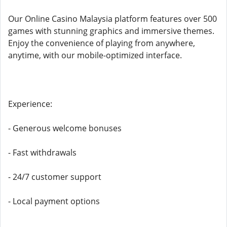
Our Online Casino Malaysia platform features over 500
games with stunning graphics and immersive themes.
Enjoy the convenience of playing from anywhere,
anytime, with our mobile-optimized interface.
Experience:
- Generous welcome bonuses
- Fast withdrawals
- 24/7 customer support
- Local payment options