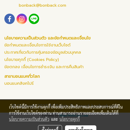
bonback@bonback.com
นโยบายความเป็นส่วนตัว และข้อกำหนดและเงื่อนไข
ข้อกำหนดและเงื่อนไขการใช้งานเว็บไซต์
ประกาศเกี่ยวกับการคุ้มครองข้อมูลส่วนบุคคล
นโยบายคุกกี้ (Cookies Policy)
ข้อตกลง เงื่อนไขการชำระเงิน และการคืนสินค้า
สาขาบอนแบคทั่วโลก
บอนแบคสิงคโปร์
© Copyright 2019 All Rights Reserved. bonback.com
เว็บไซต์นี้มีการใช้งานคุกกี้ เพื่อเพิ่มประสิทธิภาพและประสบการณ์ที่ดีใน
การใช้งานเว็บไซต์ของท่าน ท่านสามารถอ่านรายละเอียดเพิ่มเติมได้ที่
Powered by
MakeWebEasy.com
นโยบายความเป็นส่วนตัว
และ
นโยบายคุกกี้