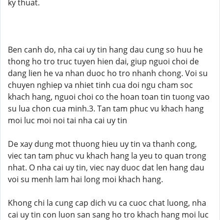
ky thuat.
Ben canh do, nha cai uy tin hang dau cung so huu he
thong ho tro truc tuyen hien dai, giup nguoi choi de
dang lien he va nhan duoc ho tro nhanh chong. Voi su
chuyen nghiep va nhiet tinh cua doi ngu cham soc
khach hang, nguoi choi co the hoan toan tin tuong vao
su lua chon cua minh.3. Tan tam phuc vu khach hang
moi luc moi noi tai nha cai uy tin
De xay dung mot thuong hieu uy tin va thanh cong,
viec tan tam phuc vu khach hang la yeu to quan trong
nhat. O nha cai uy tin, viec nay duoc dat len hang dau
voi su menh lam hai long moi khach hang.
Khong chi la cung cap dich vu ca cuoc chat luong, nha
cai uy tin con luon san sang ho tro khach hang moi luc