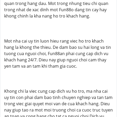
quan trong hang dau. Mot trong nhung tieu chi quan
trong nhat de xac dinh mot Fun88o dang tin cay hay
khong chinh la kha nang ho tro khach hang.
Mot nha cai uy tin luon hieu rang viec ho tro khach
hang la khong the thieu. De dam bao su hai long va tin
tuong cua nguoi choi, Fun88an phai cung cap dich vu
khach hang 24/7. Dieu nay giup nguoi choi cam thay
yen tam va an tam khi tham gia cuoc.
Khong chi la viec cung cap dich vu ho tro, ma nha cai
uy tin con phai dam bao tinh chuyen nghiep va tan tam
trong viec giai quyet moi van de cua khach hang. Dieu
nay giup tao ra mot moi truong choi ca cuoc truc tuyen
an toan va cong bang cho tat ca nguoi choi.Dich vu