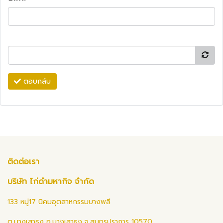
ตอบกลับ
ติดต่อเรา
บริษัท ไก่ดำมหากิจ จำกัด
133 หมู่17 นิคมอุตสาหกรรมบางพลี
ต.บางเสาธง อ.บางเสาธง จ.สมุทรปราการ 10570