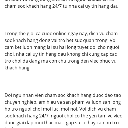
cham soc khach hang 24/7 tu nha cai uy tin hang dau
Trong the gioi ca cuoc online ngay nay, dich vu cham
soc khach hang dong vai tro het suc quan trong. Voi
cam ket luon mang lai su hai long tuyet doi cho nguoi
choi, nha cai uy tin hang dau khong chi cung cap cac
tro choi da dang ma con chu trong den viec phuc vu
khach hang.
Doi ngu nhan vien cham soc khach hang duoc dao tao
chuyen nghiep, am hieu ve san pham va luon san long
ho tro nguoi choi moi luc, moi noi. Voi dich vu cham
soc khach hang 24/7, nguoi choi co the yen tam ve viec
duoc giai dap moi thac mac, gap su co hay can ho tro