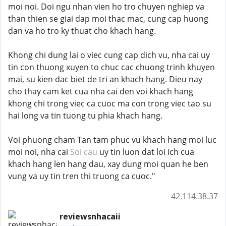
moi noi. Doi ngu nhan vien ho tro chuyen nghiep va
than thien se giai dap moi thac mac, cung cap huong
dan va ho tro ky thuat cho khach hang.
Khong chi dung lai o viec cung cap dich vu, nha cai uy
tin con thuong xuyen to chuc cac chuong trinh khuyen
mai, su kien dac biet de tri an khach hang. Dieu nay
cho thay cam ket cua nha cai den voi khach hang
khong chi trong viec ca cuoc ma con trong viec tao su
hai long va tin tuong tu phia khach hang.
Voi phuong cham Tan tam phuc vu khach hang moi luc
moi noi, nha cai
Soi cau
uy tin luon dat loi ich cua
khach hang len hang dau, xay dung moi quan he ben
vung va uy tin tren thi truong ca cuoc."
42.114.38.37
reviewsnhacaii