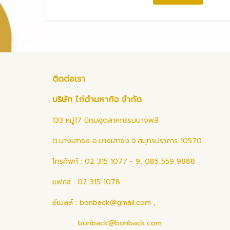
ติดต่อเรา
บริษัท ไก่ดำมหากิจ จำกัด
133 หมู่17 นิคมอุตสาหกรรมบางพลี
ต.บางเสาธง อ.บางเสาธง จ.สมุทรปราการ 10570
โทรศัพท์ : 02 315 1077 - 9, 085 559 9888
แฟกซ์ : 02 315 1078
อีเมลล์ :
bonback@gmail.com
,
bonback@bonback.com