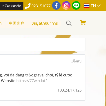
TH
สมัครสมาชิก
023151077
า
中国客户
ข้อมูลโภชนาการ
แจ้งลบ
, với đa dạng tr&ograve; chơi, tỷ lệ cược
. Website:
https://77win.lat/
103.24.17.126