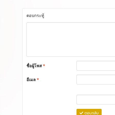
ตอบกระทู้
ชื่อผู้โพส
*
อีเมล
*
ตอบกลับ