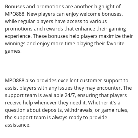
Bonuses and promotions are another highlight of
MPO888. New players can enjoy welcome bonuses,
while regular players have access to various
promotions and rewards that enhance their gaming
experience. These bonuses help players maximize their
winnings and enjoy more time playing their favorite
games.
MPO888 also provides excellent customer support to
assist players with any issues they may encounter. The
support team is available 24/7, ensuring that players
receive help whenever they need it. Whether it's a
question about deposits, withdrawals, or game rules,
the support team is always ready to provide
assistance.