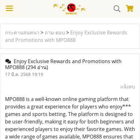
กระดานสนทนา
>
ถาม-ตอบ
>
Enjoy Exclusive Rewards
and Promotions with MPO888
Enjoy Exclusive Rewards and Promotions with
MPO888
(294 อ่าน)
17 มี.ค. 2568 19:19
แจ้งลบ
MPO888 is a well-known online gaming platform that
provides a great experience for players who enjoy***
games and sports betting. The platform is designed to
be user-friendly, making it easy for both beginners and
experienced players to enjoy their favorite games. With
a wide range of games available, MPO888 ensures that