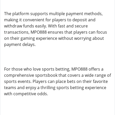
The platform supports multiple payment methods,
making it convenient for players to deposit and
withdraw funds easily. With fast and secure
transactions, MPO888 ensures that players can focus
on their gaming experience without worrying about
payment delays.
For those who love sports betting, MPO888 offers a
comprehensive sportsbook that covers a wide range of
sports events. Players can place bets on their favorite
teams and enjoy a thrilling sports betting experience
with competitive odds.