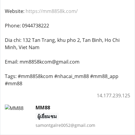
Website:
https://mm8858k.com/
Phone: 0944738222
Dia chi: 132 Tan Trang, khu pho 2, Tan Binh, Ho Chi
Minh, Viet Nam
Email: mm8858kcom@gmail.com
Tags: #mm8858kcom #nhacai_mm88 #mm88_app
#mm88
14.177.239.125
MM88
ผู้เยี่ยมชม
samontgalre0052@gmail.com