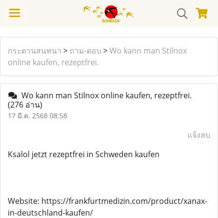
กระดานสนทนา
>
ถาม-ตอบ
>
Wo kann man Stilnox
online kaufen, rezeptfrei.
Wo kann man Stilnox online kaufen, rezeptfrei.
(276 อ่าน)
17 มี.ค. 2568 08:58
แจ้งลบ
Ksalol jetzt rezeptfrei in Schweden kaufen
Website: https://frankfurtmedizin.com/product/xanax-
in-deutschland-kaufen/