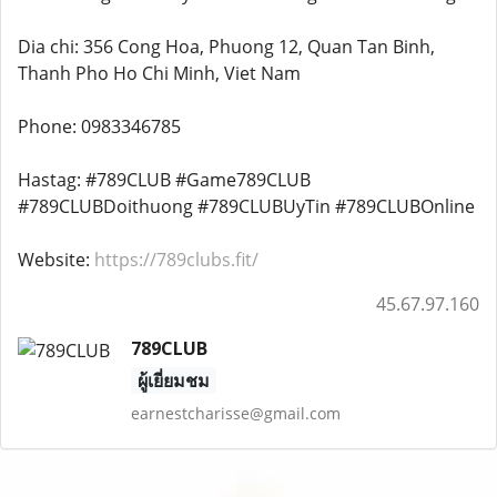
Dia chi: 356 Cong Hoa, Phuong 12, Quan Tan Binh,
Thanh Pho Ho Chi Minh, Viet Nam
Phone: 0983346785
Hastag: #789CLUB #Game789CLUB
#789CLUBDoithuong #789CLUBUyTin #789CLUBOnline
Website:
https://789clubs.fit/
45.67.97.160
789CLUB
ผู้เยี่ยมชม
earnestcharisse@gmail.com