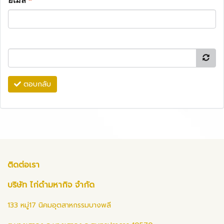
อีเมล
*
ตอบกลับ
ติดต่อเรา
บริษัท ไก่ดำมหากิจ จำกัด
133 หมู่17 นิคมอุตสาหกรรมบางพลี