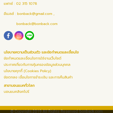
แฟกซ์ : 02 315 1078
อีเมลล์ :
bonback@gmail.com
,
bonback@bonback.com
นโยบายความเป็นส่วนตัว และข้อกำหนดและเงื่อนไข
ข้อกำหนดและเงื่อนไขการใช้งานเว็บไซต์
ประกาศเกี่ยวกับการคุ้มครองข้อมูลส่วนบุคคล
นโยบายคุกกี้ (Cookies Policy)
ข้อตกลง เงื่อนไขการชำระเงิน และการคืนสินค้า
สาขาบอนแบคทั่วโลก
บอนแบคสิงคโปร์
© Copyright 2019 All Rights Reserved. bonback.com