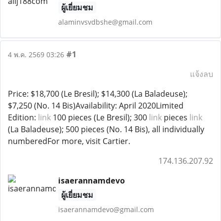
ผู้เยี่ยมชม
alaminvsvdbshe@gmail.com
#1
4 พ.ค. 2569 03:26
แจ้งลบ
Price: $18,700 (Le Bresil); $14,300 (La Baladeuse);
$7,250 (No. 14 Bis)Availability: April 2020Limited
Edition:
link
100 pieces (Le Bresil); 300
link
pieces
link
(La Baladeuse); 500 pieces (No. 14 Bis), all individually
numberedFor more, visit Cartier.
174.136.207.92
isaerannamdevo
ผู้เยี่ยมชม
isaerannamdevo@gmail.com