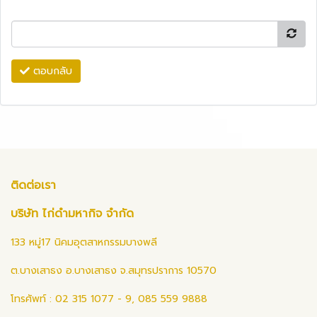
ตอบกลับ
ติดต่อเรา
บริษัท ไก่ดำมหากิจ จำกัด
133 หมู่17 นิคมอุตสาหกรรมบางพลี
ต.บางเสาธง อ.บางเสาธง จ.สมุทรปราการ 10570
โทรศัพท์ : 02 315 1077 - 9, 085 559 9888