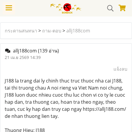
กระดานสนทนา
>
ถาม-ตอบ
>
allj188com
allj188com
(139 อ่าน)
21 เม.ย 2569 14:39
แจ้งลบ
J188 la trang dai ly chinh thuc truc thuoc nha cai J188,
tai thi truong chau A noi rieng va Viet Nam noi chung,
J188 luon duoc nhieu cuoc thu luc chon vi co ty le cuoc
hap dan, tra thuong cao, hoan tra theo ngay, theo
tuan, cuc ky hap dan truy cap ngay https://allj188.com/
de nhan thuong lien tay.
Thuong Hieu: J188