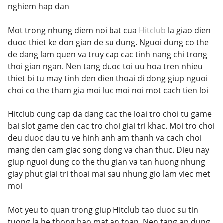
nghiem hap dan
Mot trong nhung diem noi bat cua
Hitclub
la giao dien
duoc thiet ke don gian de su dung. Nguoi dung co the
de dang lam quen va truy cap cac tinh nang chi trong
thoi gian ngan. Nen tang duoc toi uu hoa tren nhieu
thiet bi tu may tinh den dien thoai di dong giup nguoi
choi co the tham gia moi luc moi noi mot cach tien loi
Hitclub cung cap da dang cac the loai tro choi tu game
bai slot game den cac tro choi giai tri khac. Moi tro choi
deu duoc dau tu ve hinh anh am thanh va cach choi
mang den cam giac song dong va chan thuc. Dieu nay
giup nguoi dung co the thu gian va tan huong nhung
giay phut giai tri thoai mai sau nhung gio lam viec met
moi
Mot yeu to quan trong giup Hitclub tao duoc su tin
tuong la he thong bao mat an toan. Nen tang ap dung