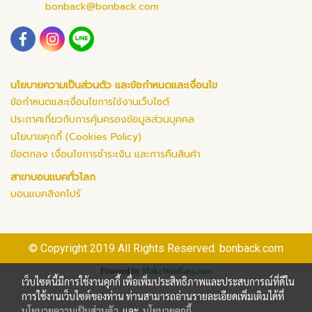
bonback@bonback.com
นโยบายความเป็นส่วนตัว และข้อกำหนดและเงื่อนไข
ข้อกำหนดและเงื่อนไขการใช้งานเว็บไซต์
ประกาศเกี่ยวกับการคุ้มครองข้อมูลส่วนบุคคล
นโยบายคุกกี้ (Cookies Policy)
ข้อตกลง เงื่อนไขการชำระเงิน และการคืนสินค้า
สาขาบอนแบคทั่วโลก
บอนแบคสิงคโปร์
© Copyright 2019 All Rights Reserved. bonback.com
Powered by
MakeWebEasy.com
เว็บไซต์นี้มีการใช้งานคุกกี้ เพื่อเพิ่มประสิทธิภาพและประสบการณ์ที่ดีใน
การใช้งานเว็บไซต์ของท่าน ท่านสามารถอ่านรายละเอียดเพิ่มเติมได้ที่
นโยบายความเป็นส่วนตัว
และ
นโยบายคุกกี้