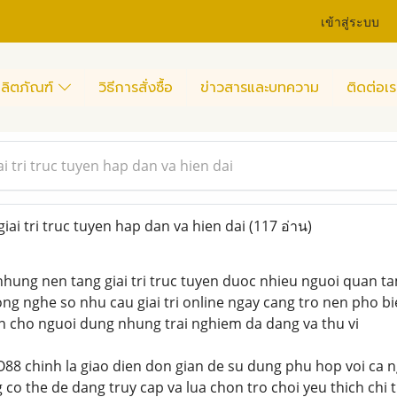
เข้าสู่ระบบ
ลิตภัณฑ์
วิธีการสั่งซื้อ
ข่าวสารและบทความ
ติดต่อเร
 tri truc tuyen hap dan va hien dai
ai tri truc tuyen hap dan va hien dai
(117 อ่าน)
hung nen tang giai tri truc tuyen duoc nhieu nguoi quan tam
g nghe so nhu cau giai tri online ngay cang tro nen pho b
 cho nguoi dung nhung trai nghiem da dang va thu vi
88 chinh la giao dien don gian de su dung phu hop voi ca n
co the de dang truy cap va lua chon tro choi yeu thich chi 