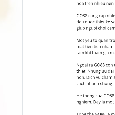
hoa tren nhieu nen 
GO88 cung cap nhieu
deu duoc thiet ke v
giup nguoi choi cam 
Mot yeu to quan tr
mat tien tien nham 
tam khi tham gia ma
Ngoai ra GO88 con 
thiet. Nhung uu dai
hon. Dich vu cham s
cach nhanh chong
He thong cua GO88 h
nghiem. Day la mot 
Tong the GO88 la mo