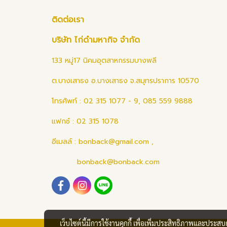
ติดต่อเรา
บริษัท ไก่ดำมหากิจ จำกัด
133 หมู่17 นิคมอุตสาหกรรมบางพลี
ต.บางเสาธง อ.บางเสาธง จ.สมุทรปราการ 10570
โทรศัพท์ : 02 315 1077 - 9, 085 559 9888
แฟกซ์ : 02 315 1078
อีเมลล์ :
bonback@gmail.com
,
bonback@bonback.com
เว็บไซต์นี้มีการใช้งานคุกกี้ เพื่อเพิ่มประสิทธิภาพและประส