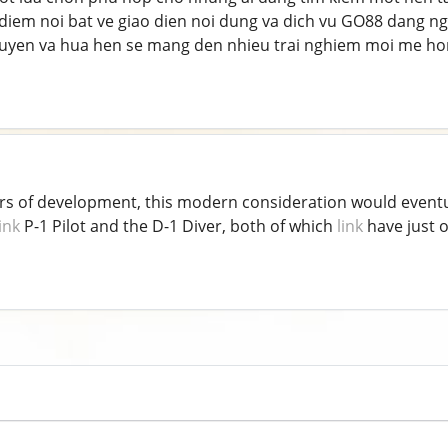
diem noi bat ve giao dien noi dung va dich vu GO88 dang nga
c tuyen va hua hen se mang den nhieu trai nghiem moi me ho
ars of development, this modern consideration would even
link
P-1 Pilot and the D-1 Diver, both of which
link
have just o