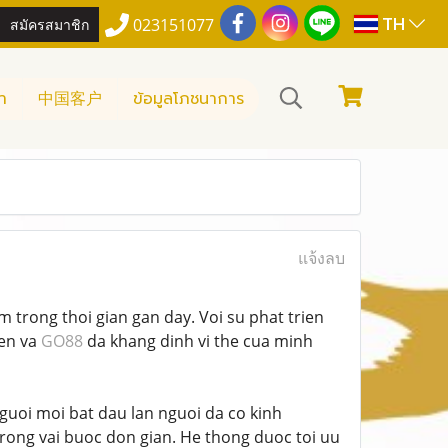
TH
สมัครสมาชิก
023151077
า
中国客户
ข้อมูลโภชนาการ
แจ้งลบ
 trong thoi gian gan day. Voi su phat trien
ien va
GO88
da khang dinh vi the cua minh
guoi moi bat dau lan nguoi da co kinh
trong vai buoc don gian. He thong duoc toi uu