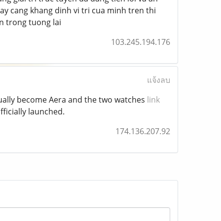
y cang khang dinh vi tri cua minh tren thi
n trong tuong lai
103.245.194.176
แจ้งลบ
tually become Aera and the two watches
link
fficially launched.
174.136.207.92