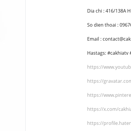
Dia chi : 416/138A 
So dien thoai : 096
Email : contact@cak
Hastags: #cakhiatv
https://www.youtub
https://gravatar.co
https://www.pintere
https://x.com/cakhi
https://profile.hate