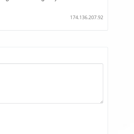
174.136.207.92