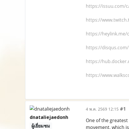
https://issuu.com/c
https://www.twitch.
https://heylink.me/
https://disqus.com/
https://hub.docker
https://www.walksc
#1
4 พ.ค. 2569 12:15
dnataliejaedonh
One of the greatest
ผู้เยี่ยมชม
movement, which is