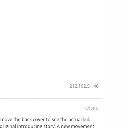
212.102.51.40
แจ้งลบ
move the back cover to see the actual
link
 original introducing story. A new movement