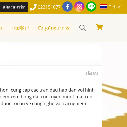
TH
สมัครสมาชิก
023151077
า
中国客户
ข้อมูลโภชนาการ
แจ้งลบ
hon, cung cap cac tran dau hap dan voi hinh
nghiem xem bong da truc tuyen muot ma tren
 duoc toi uu ve cong nghe va trai nghiem