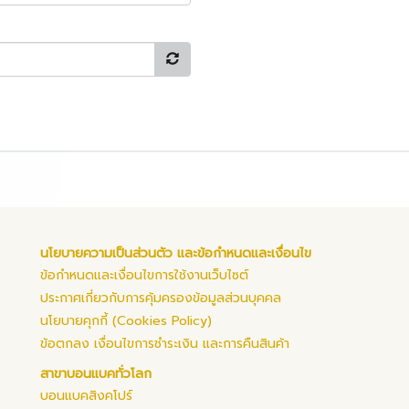
นโยบายความเป็นส่วนตัว และข้อกำหนดและเงื่อนไข
ข้อกำหนดและเงื่อนไขการใช้งานเว็บไซต์
ประกาศเกี่ยวกับการคุ้มครองข้อมูลส่วนบุคคล
นโยบายคุกกี้ (Cookies Policy)
ข้อตกลง เงื่อนไขการชำระเงิน และการคืนสินค้า
สาขาบอนแบคทั่วโลก
บอนแบคสิงคโปร์