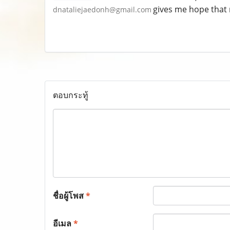
gives me hope that m
dnataliejaedonh@gmail.com
ตอบกระทู้
ชื่อผู้โพส
*
อีเมล
*