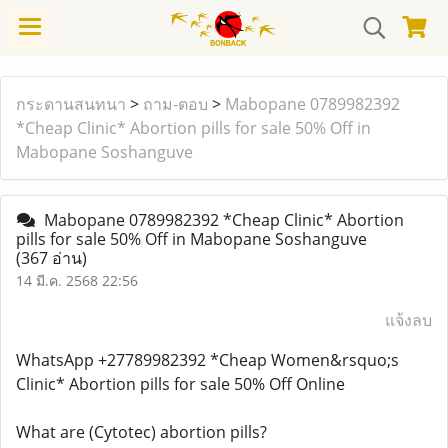
กระดานสนทนา
>
ถาม-ตอบ
>
Mabopane 0789982392
*Cheap Clinic* Abortion pills for sale 50% Off in
Mabopane Soshanguve
Mabopane 0789982392 *Cheap Clinic* Abortion
pills for sale 50% Off in Mabopane Soshanguve
(367 อ่าน)
14 มี.ค. 2568 22:56
แจ้งลบ
WhatsApp +27789982392 *Cheap Women&rsquo;s
Clinic* Abortion pills for sale 50% Off Online
What are (Cytotec) abortion pills?