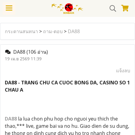
กระดานสนทนา
>
ถาม-ตอบ
>
DA88
DA88
(106 อ่าน)
19 เม.ย 2569 11:39
แจ้งลบ
DA88 - TRANG CHU CA CUOC BONG DA, CASINO SO 1
CHAU A
DA88
la lua chon phu hop cho nguoi yeu thich the
thao,*** live, game bai va no hu. Giao dien de su dung,
he thong on dinh cung dich vu ho tro nhanh chong