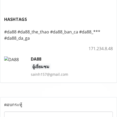
HASHTAGS
#da88 #da88_the_thao #da88_ban_ca #da88_***
#da88_da_ga
171.234.8.48
DA88
ผู้เยี่ยมชม
sainh157@gmail.com
ตอบกระทู้