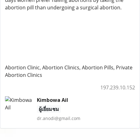
days women prefer having abortions by taking the
abortion pill than undergoing a surgical abortion.
Abortion Clinic, Abortion Clinics, Abortion Pills, Private
Abortion Clinics
197.239.10.152
Kimbowa Ail
ผู้เยี่ยมชม
dr.anodi@gmail.com