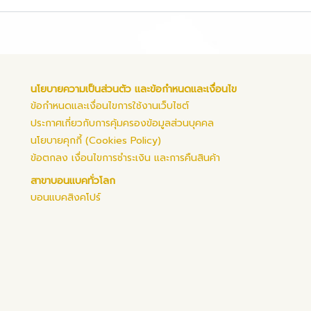
นโยบายความเป็นส่วนตัว และข้อกำหนดและเงื่อนไข
ข้อกำหนดและเงื่อนไขการใช้งานเว็บไซต์
ประกาศเกี่ยวกับการคุ้มครองข้อมูลส่วนบุคคล
นโยบายคุกกี้ (Cookies Policy)
ข้อตกลง เงื่อนไขการชำระเงิน และการคืนสินค้า
สาขาบอนแบคทั่วโลก
บอนแบคสิงคโปร์