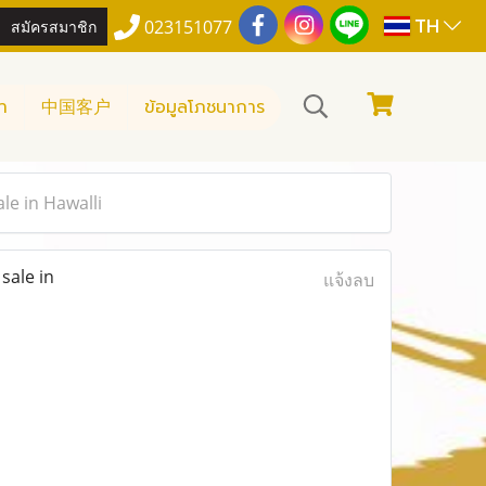
TH
สมัครสมาชิก
023151077
า
中国客户
ข้อมูลโภชนาการ
le in Hawalli
sale in
แจ้งลบ