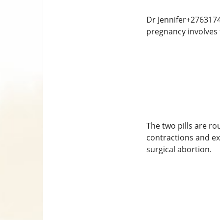
Dr Jennifer+2763174
pregnancy involves t
The two pills are ro
contractions and ex
surgical abortion.