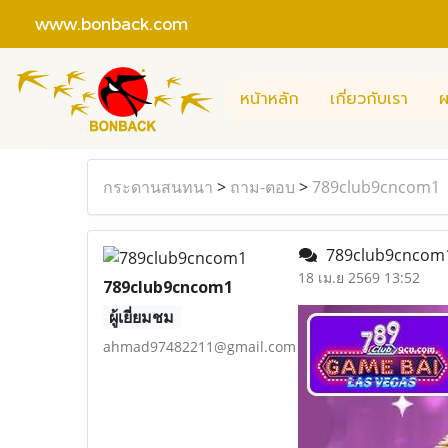
www.bonback.com
หน้าหลัก
เกี่ยวกับเรา
ผ
กระดานสนทนา
>
ถาม-ตอบ
>
789club9cncom1
789club9cncom
18 เม.ย 2569 13:52
789club9cncom1
ผู้เยี่ยมชม
ahmad97482211@gmail.com