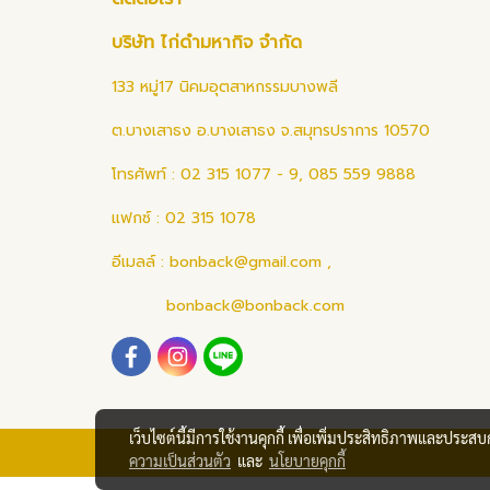
บริษัท ไก่ดำมหากิจ จำกัด
133 หมู่17 นิคมอุตสาหกรรมบางพลี
ต.บางเสาธง อ.บางเสาธง จ.สมุทรปราการ 10570
โทรศัพท์ : 02 315 1077 - 9, 085 559 9888
แฟกซ์ : 02 315 1078
อีเมลล์ :
bonback@gmail.com
,
bonback@bonback.com
เว็บไซต์นี้มีการใช้งานคุกกี้ เพื่อเพิ่มประสิทธิภาพและประส
ความเป็นส่วนตัว
และ
นโยบายคุกกี้