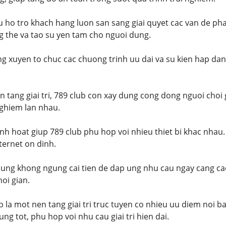
u ho tro khach hang luon san sang giai quyet cac van de ph
g the va tao su yen tam cho nguoi dung.
g xuyen to chuc cac chuong trinh uu dai va su kien hap da
 tang giai tri, 789 club con xay dung cong dong nguoi choi g
nghiem lan nhau.
inh hoat giup 789 club phu hop voi nhieu thiet bi khac nhau
nternet on dinh.
cung khong ngung cai tien de dap ung nhu cau ngay cang c
oi gian.
ub la mot nen tang giai tri truc tuyen co nhieu uu diem noi 
ng tot, phu hop voi nhu cau giai tri hien dai.