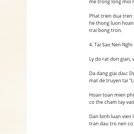
me trong long moi 
Phat trien dua tren
he thong luon hoan 
trai bong tron.
4. Tai Sao Nen Ngh
Ly do rat don gian, 
Da dang giai dau: D
mat de truyen tai "L
Hoan toan mien phi: 
co the cham tay vao
Dan binh luan vien 
tran dau tro nen co