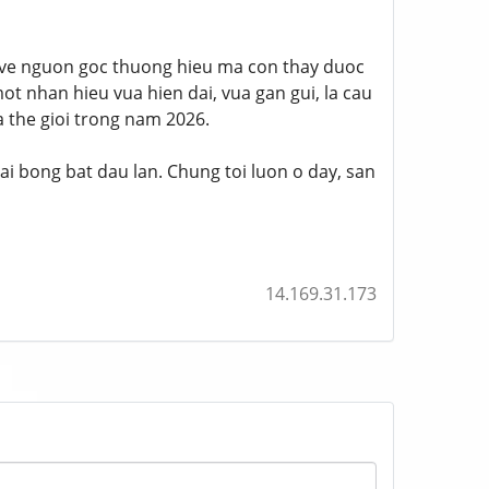
hon ve nguon goc thuong hieu ma con thay duoc
ot nhan hieu vua hien dai, vua gan gui, la cau
 the gioi trong nam 2026.
rai bong bat dau lan. Chung toi luon o day, san
14.169.31.173