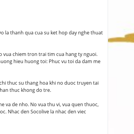
Do la thanh qua cua su ket hop day nghe thuat
 vua chiem tron trai tim cua hang ty nguoi.
 thuong hieu huong toi: Phuc vu toi da dam me
chi thuc su thang hoa khi no duoc truyen tai
 chan thuc khong do tre.
e va de nho. No vua thu vi, vua quen thuoc,
oc. Nhac den Socolive la nhac den viec