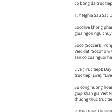
co bong da truc tiep
1. Y Nghia Sau Sac 
Socolive khong phai
giua ngon ngu chuy
Soco (Soccer): Tron
Viec dat "Soco" o v
san co cua nguoi h
Live (Truc tiep): D
truc tiep (Live). "L
Su cong huong hoan 
giup khan gia Viet 
thuong thuc truc ti
2. Xay Dung Thuong