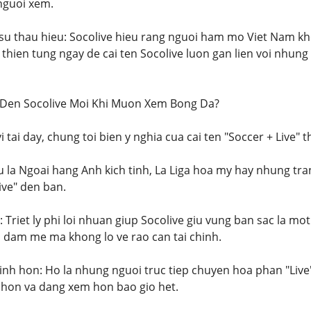
nguoi xem.
 su thau hieu: Socolive hieu rang nguoi ham mo Viet Nam kho
thien tung ngay de cai ten Socolive luon gan lien voi nhung
i Den Socolive Moi Khi Muon Xem Bong Da?
vi tai day, chung toi bien y nghia cua cai ten "Soccer + Live
u la Ngoai hang Anh kich tinh, La Liga hoa my hay nhung tra
ive" den ban.
Triet ly phi loi nhuan giup Socolive giu vung ban sac la mot 
 dam me ma khong lo ve rao can tai chinh.
linh hon: Ho la nhung nguoi truc tiep chuyen hoa phan "Li
 hon va dang xem hon bao gio het.