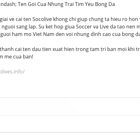
 &ndash; Ten Goi Cua Nhung Trai Tim Yeu Bong Da
y giai ve cai ten Socolive khong chi giup chung ta hieu ro 
nguoi sang lap. Su ket hop giua Soccer va Live da tao nen m
nguoi ham mo Viet Nam den voi nhung dinh cao cua bong da
thanh cai ten dau tien xuat hien trong tam tri ban moi khi t
am me cua ban!
olives.info/