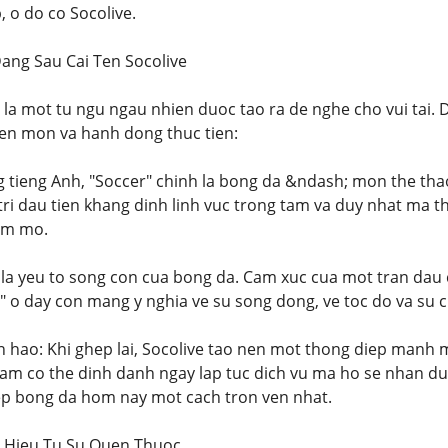
, o do co Socolive.
Dang Sau Cai Ten Socolive
 la mot tu ngu ngau nhien duoc tao ra de nghe cho vui tai. 
en mon va hanh dong thuc tien:
g tieng Anh, "Soccer" chinh la bong da &ndash; mon the thao
i tri dau tien khang dinh linh vuc trong tam va duy nhat ma
am mo.
ay la yeu to song con cua bong da. Cam xuc cua mot tran dau 
ive" o day con mang y nghia ve su song dong, ve toc do va su
hao: Khi ghep lai, Socolive tao nen mot thong diep manh m
Nam co the dinh danh ngay lap tuc dich vu ma ho se nhan du
ep bong da hom nay mot cach tron ven nhat.
 Hieu Tu Su Quen Thuoc