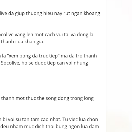
olive da giup thuong hieu nay rut ngan khoang
olive vang len mot cach vui tai va dong lai
g thanh cua khan gia.
n la "xem bong da truc tiep" ma da tro thanh
Socolive, ho se duoc tiep can voi nhung
o thanh mot thuc the song dong trong long
bi voi su tan tam cao nhat. Tu viec lua chon
ca deu nham muc dich thoi bung ngon lua dam