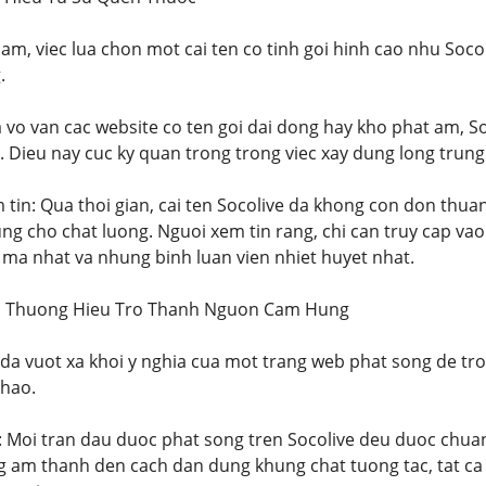
 Nam, viec lua chon mot cai ten co tinh goi hinh cao nhu Soc
.
 vo van cac website co ten goi dai dong hay kho phat am, Soc
i. Dieu nay cuc ky quan trong trong viec xay dung long trun
 tin: Qua thoi gian, cai ten Socolive da khong con don thua
g cho chat luong. Nguoi xem tin rang, chi can truy cap vao 
ma nhat va nhung binh luan vien nhiet huyet nhat.
Khi Thuong Hieu Tro Thanh Nguon Cam Hung
da vuot xa khoi y nghia cua mot trang web phat song de tr
thao.
 Moi tran dau duoc phat song tren Socolive deu duoc chuan 
ng am thanh den cach dan dung khung chat tuong tac, tat 