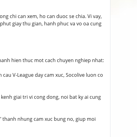
ng chi can xem, ho can duoc se chia. Vi vay,
 phut giay thu gian, hanh phuc va vo oa cung
" thanh hien thuc mot cach chuyen nghiep nhat:
n cau V-League day cam xuc, Socolive luon co
kenh giai tri vi cong dong, noi bat ky ai cung
ve" thanh nhung cam xuc bung no, giup moi