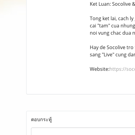
Ket Luan: Socolive
Tong ket lai, cach l
cai "tam" cua nhung 
noi vung chac dua 
Hay de Socolive tro 
sang "Live" cung d
Website:
https://soc
ตอบกระทู้