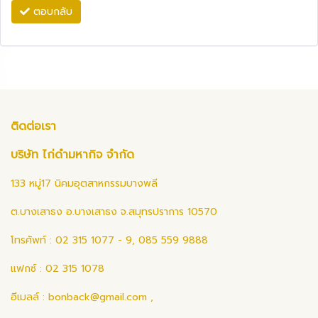
ตอบกลับ
ติดต่อเรา
บริษัท ไก่ดำมหากิจ จำกัด
133 หมู่17 นิคมอุตสาหกรรมบางพลี
ต.บางเสาธง อ.บางเสาธง จ.สมุทรปราการ 10570
โทรศัพท์ : 02 315 1077 - 9, 085 559 9888
แฟกซ์ : 02 315 1078
อีเมลล์ :
bonback@gmail.com
,