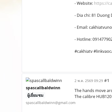
- Website:
https://c
- Dia chi: 81 Duong
- Email: cakhiatvu
- Hotline: 09147790
#cakhiatv #linkvao
#1
2 พ.ค. 2569 09:29
spascallbaldwinn
The hands move a
ผู้เยี่ยมชม
The calibre HUB120
spascallbaldwinn@gmail.com