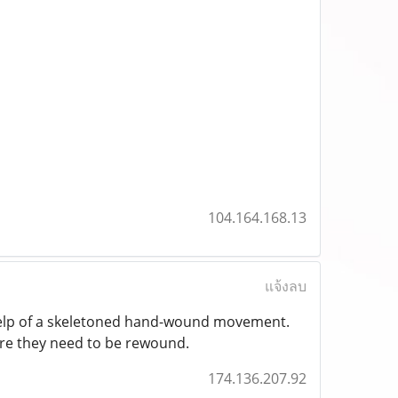
104.164.168.13
แจ้งลบ
 help of a skeletoned hand-wound movement.
re they need to be rewound.
174.136.207.92