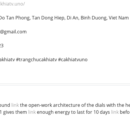
akhiatv.uno/
 Do Tan Phong, Tan Dong Hiep, Di An, Binh Duong, Viet Nam
no@gmail.com
23
cakhiatv #trangchucakhiatv #cakhiatvuno
round
link
the open-work architecture of the dials with the
1 gives them
link
enough energy to last for 10 days
link
befo