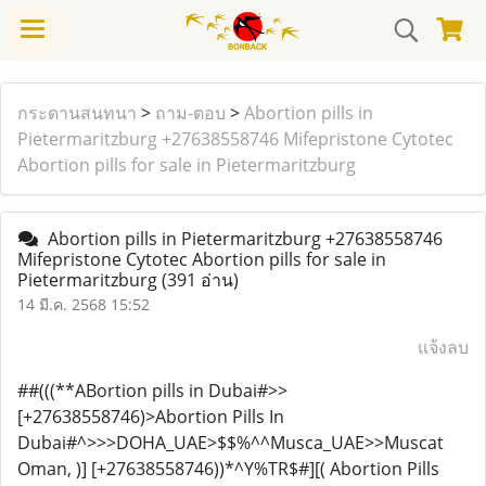
กระดานสนทนา
>
ถาม-ตอบ
>
Abortion pills in
Pietermaritzburg +27638558746 Mifepristone Cytotec
Abortion pills for sale in Pietermaritzburg
Abortion pills in Pietermaritzburg +27638558746
Mifepristone Cytotec Abortion pills for sale in
Pietermaritzburg
(391 อ่าน)
14 มี.ค. 2568 15:52
แจ้งลบ
##(((**ABortion pills in Dubai#>>
[+27638558746)>Abortion Pills In
Dubai#^>>>DOHA_UAE>$$%^^Musca_UAE>>Muscat
Oman, )] [+27638558746))*^Y%TR$#][( Abortion Pills