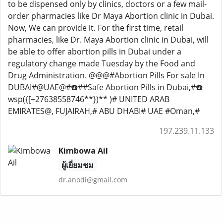
to be dispensed only by clinics, doctors or a few mail-
order pharmacies like Dr Maya Abortion clinic in Dubai.
Now, We can provide it. For the first time, retail
pharmacies, like Dr. Maya Abortion clinic in Dubai, will
be able to offer abortion pills in Dubai under a
regulatory change made Tuesday by the Food and
Drug Administration. @@@#Abortion Pills For sale In
DUBAI#@UAE@#☎️##Safe Abortion Pills in Dubai,#☎️
wsp({[+27638558746**})** )# UNITED ARAB
EMIRATES@, FUJAIRAH,# ABU DHABI# UAE #Oman,#
197.239.11.133
Kimbowa Ail
ผู้เยี่ยมชม
dr.anodi@gmail.com