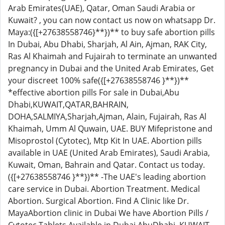
Arab Emirates(UAE), Qatar, Oman Saudi Arabia or
Kuwait? , you can now contact us now on whatsapp Dr.
Maya:({[+27638558746}**})** to buy safe abortion pills
In Dubai, Abu Dhabi, Sharjah, Al Ain, Ajman, RAK City,
Ras Al Khaimah and Fujairah to terminate an unwanted
pregnancy in Dubai and the United Arab Emirates, Get
your discreet 100% safe({[+27638558746 }**})**
*effective abortion pills For sale in Dubai,Abu
Dhabi,KUWAIT,QATAR,BAHRAIN,
DOHA,SALMIYA,Sharjah,Ajman, Alain, Fujairah, Ras Al
Khaimah, Umm Al Quwain, UAE. BUY Mifepristone and
Misoprostol (Cytotec), Mtp Kit In UAE. Abortion pills
available in UAE (United Arab Emirates), Saudi Arabia,
Kuwait, Oman, Bahrain and Qatar. Contact us today.
({[+27638558746 }**})** -The UAE's leading abortion
care service in Dubai. Abortion Treatment. Medical
Abortion. Surgical Abortion. Find A Clinic like Dr.
MayaAbortion clinic in Dubai We have Abortion Pills /