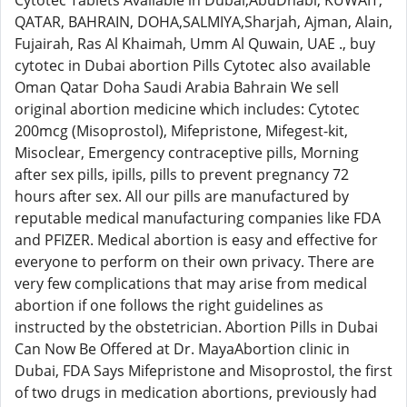
Cytotec Tablets Available in Dubai,AbuDhabi, KUWAIT,
QATAR, BAHRAIN, DOHA,SALMIYA,Sharjah, Ajman, Alain,
Fujairah, Ras Al Khaimah, Umm Al Quwain, UAE ., buy
cytotec in Dubai abortion Pills Cytotec also available
Oman Qatar Doha Saudi Arabia Bahrain We sell
original abortion medicine which includes: Cytotec
200mcg (Misoprostol), Mifepristone, Mifegest-kit,
Misoclear, Emergency contraceptive pills, Morning
after sex pills, ipills, pills to prevent pregnancy 72
hours after sex. All our pills are manufactured by
reputable medical manufacturing companies like FDA
and PFIZER. Medical abortion is easy and effective for
everyone to perform on their own privacy. There are
very few complications that may arise from medical
abortion if one follows the right guidelines as
instructed by the obstetrician. Abortion Pills in Dubai
Can Now Be Offered at Dr. MayaAbortion clinic in
Dubai, FDA Says Mifepristone and Misoprostol, the first
of two drugs in medication abortions, previously had