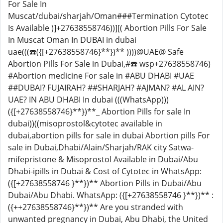
For Sale In
Muscat/dubai/sharjah/Oman###Termination Cytotec
Is Available )]+27638558746))][( Abortion Pills For Sale
In Muscat Oman In DUBAI in dubai
uae(((☎️({[+27638558746}**})** ))))@UAE@ Safe
Abortion Pills For Sale in Dubai,#☎️ wsp+27638558746)
#Abortion medicine For sale in #ABU DHABI #UAE
##DUBAI? FUJAIRAH? ##SHARJAH? #AJMAN? #AL AIN?
UAE? IN ABU DHABI In dubai (((WhatsApp)))
({[+27638558746}**})**_ Abortion Pills for sale In
dubai))((misoprostol&cytotec available in
dubai,abortion pills for sale in dubai Abortion pills For
sale in Dubai,Dhabi/Alain/Sharjah/RAK city Satwa-
mifepristone & Misoprostol Available in Dubai/Abu
Dhabi-ipills in Dubai & Cost of Cytotec in WhatsApp:
({[+27638558746 }**})** Abortion Pills in Dubai/Abu
Dubai/Abu Dhabi. WhatsApp: ({[+27638558746 }**})** :
({++27638558746}**})** Are you stranded with
unwanted pregnancy in Dubai, Abu Dhabi, the United