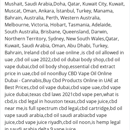
Mushait, Saudi Arabia,Doha, Qatar, Kuwait City, Kuwait,
Muscat, Oman, Ankara, İstanbul, Turkey, Manama,
Bahrain, Australia, Perth, Western Australia,
Melbourne, Victoria, Hobart, Tasmania, Adelaide,
South Australia, Brisbane, Queensland, Darwin,
Northern Territory, Sydney, New South Wales,Qatar,
Kuwait, Saudi Arabia, Oman, Abu Dhabi, Turkey,
Bahrain, Ireland cbd oil uae online ,is cbd oil allowed in
uae ,cbd oil uae 2022,cbd oil dubai body shop,cbd oil
vape dubai,cbd oil body shop,essential cbd extract
price in uae,cbd oil noonBuy CBD Vape Oil Online
Dubai - Cannabis,Buy Cbd Products Online in UAE at
Best Prices,cbd oil vape dubai,cbd vape uae,cbd vape
juice dubai,texas cbd laws 2021cbd vape pen,what is
cbd,is cbd legal in houston texas,cbd vape juice,cbd
near me,is full spectrum cbd legal,cbd cartridge,bd oil
vape saudi arabia,cbd oil saudi arabiacbd vape
juice,cbd vape juice riyadh,cbd oil noon,is hemp legal
in saudi arabia,delta 9 vape juice