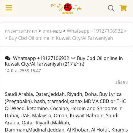
กระดานสนทนา
>
ถาม-ตอบ
>
Whatsapp +19127106932 >
< Buy Cbd Oil online In Kuwait City/Al Farwaniyah
Whatsapp +19127106932 >< Buy Cbd Oil online In
Kuwait City/Al Farwaniyah
(217 อ่าน)
14 มี.ค. 2568 15:47
แจ้งลบ
Saudi Arabia, Qatar,Jeddah, Riyadh, Doha, Buy Lyrica
(Pregabalin), hash, tramadol,xanax,MDMA CBD or THC
Oil,Weed, ketamine, Cocaine, Heroin and Shrooms in
Dubai, UAE, Malaysia, Oman, Kuwait Bahrain, Saudi
Arabia, Qatar Riyadh,Makkah,
Dammam,Madinah,Jeddah, Al Khobar, Al Hofuf, Khamis