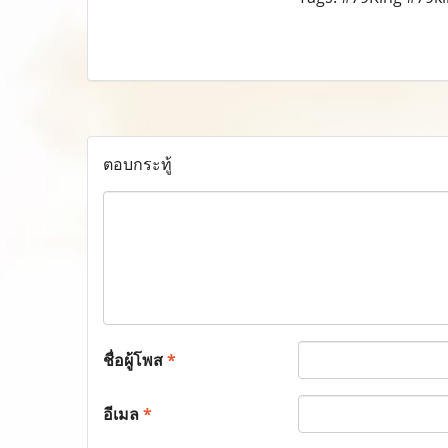
ตอบกระทู้
ชื่อผู้โพส
*
อีเมล
*