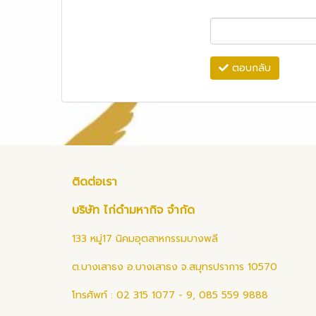
ตอบกลับ
ติดต่อเรา
บริษัท ไก่ดำมหากิจ จำกัด
133 หมู่17 นิคมอุตสาหกรรมบางพลี
ต.บางเสาธง อ.บางเสาธง จ.สมุทรปราการ 10570
โทรศัพท์ : 02 315 1077 - 9, 085 559 9888