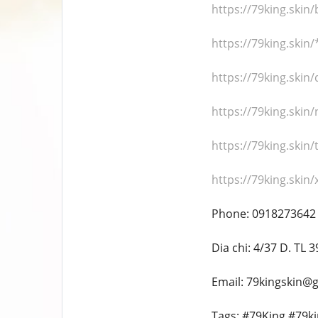
https://79king.skin
https://79king.skin/
https://79king.skin/
https://79king.skin
https://79king.skin/
https://79king.skin/
Phone: 0918273642
Dia chi: 4/37 D. TL
Email: 79kingskin@
Tags: #79King #79k