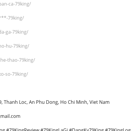
/ban-ca-79king/
***-79king/
da-ga-79king/
/no-hu-79king/
the-thao-79king/
xo-so-79king/
 39, Thanh Loc, An Phu Dong, Ho Chi Minh, Viet Nam
gmail.com
ing #79KingReview #79KingLaGi #DangKy79King #79KingLo