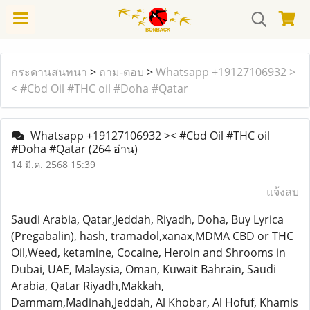
กระดานสนทนา
>
ถาม-ตอบ
>
Whatsapp +19127106932 >
< #Cbd Oil #THC oil #Doha #Qatar
Whatsapp +19127106932 >< #Cbd Oil #THC oil
#Doha #Qatar
(264 อ่าน)
14 มี.ค. 2568 15:39
แจ้งลบ
Saudi Arabia, Qatar,Jeddah, Riyadh, Doha, Buy Lyrica
(Pregabalin), hash, tramadol,xanax,MDMA CBD or THC
Oil,Weed, ketamine, Cocaine, Heroin and Shrooms in
Dubai, UAE, Malaysia, Oman, Kuwait Bahrain, Saudi
Arabia, Qatar Riyadh,Makkah,
Dammam,Madinah,Jeddah, Al Khobar, Al Hofuf, Khamis