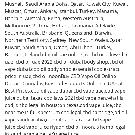
Mushait, Saudi Arabia,Doha, Qatar, Kuwait City, Kuwait,
Muscat, Oman, Ankara, İstanbul, Turkey, Manama,
Bahrain, Australia, Perth, Western Australia,
Melbourne, Victoria, Hobart, Tasmania, Adelaide,
South Australia, Brisbane, Queensland, Darwin,
Northern Territory, Sydney, New South Wales,Qatar,
Kuwait, Saudi Arabia, Oman, Abu Dhabi, Turkey,
Bahrain, Ireland cbd oil uae online ,is cbd oil allowed in
uae ,cbd oil uae 2022,cbd oil dubai body shop,cbd oil
vape dubai,cbd oil body shop,essential cbd extract
price in uae,cbd oil noonBuy CBD Vape Oil Online
Dubai - Cannabis,Buy Cbd Products Online in UAE at
Best Prices,cbd oil vape dubai,cbd vape uae,cbd vape
juice dubai,texas cbd laws 2021cbd vape pen,what is
cbd,is cbd legal in houston texas,cbd vape juice,cbd
near me,is full spectrum cbd legal,cbd cartridge,bd oil
vape saudi arabia,cbd oil saudi arabiacbd vape
juice,cbd vape juice riyadh,cbd oil noon,is hemp legal
in saudi arabia,delta 9 vape juice