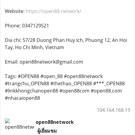
Website:
https://open88.network/
Phone: 0347129521
Dia chi: 57/28 Duong Phan Huy Ich, Phuong 12, An Hoi
Tay, Ho Chi Minh, Vietnam
Email: open88network@gmail.com
Tags: #OPEN88 #open_88 #open88network
#trangchu_OPEN88 #thethao_OPEN88 #***_OPEN88
#linkkhongchanopen88 #open88com #open88.com
#nhacaiopen88
104.164.168.19
open88network
ผู้เยี่ยมชม