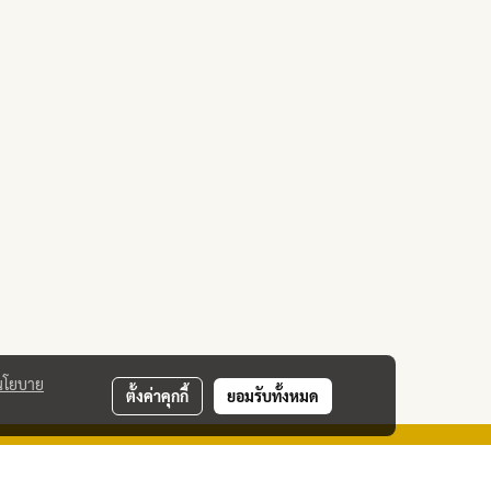
นโยบาย
ตั้งค่าคุกกี้
ยอมรับทั้งหมด