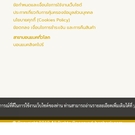
ข้อกำหนดและเงื่อนไขการใช้งานเว็บไซต์
ประกาศเกี่ยวกับการคุ้มครองข้อมูลส่วนบุคคล
นโยบายคุกกี้ (Cookies Policy)
ข้อตกลง เงื่อนไขการชำระเงิน และการคืนสินค้า
สาขาบอนแบคทั่วโลก
บอนแบคสิงคโปร์
บการณ์ที่ดีในการใช้งานเว็บไซต์ของท่าน ท่านสามารถอ่านรายละเอียดเพิ่มเติมได้ที่
© Copyright 2019 All Rights Reserved. bonback.com
Powered by
MakeWebEasy.com