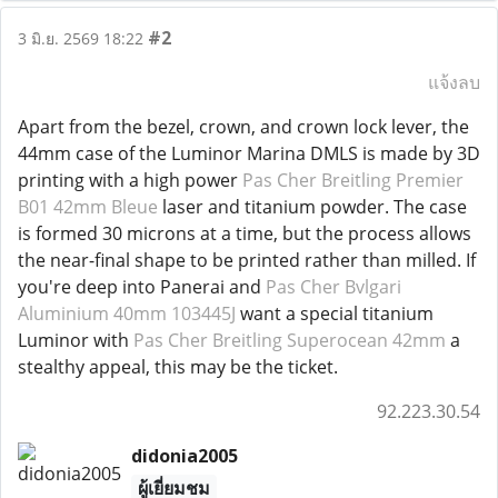
#2
3 มิ.ย. 2569 18:22
แจ้งลบ
Apart from the bezel, crown, and crown lock lever, the
44mm case of the Luminor Marina DMLS is made by 3D
printing with a high power
Pas Cher Breitling Premier
B01 42mm Bleue
laser and titanium powder. The case
is formed 30 microns at a time, but the process allows
the near-final shape to be printed rather than milled. If
you're deep into Panerai and
Pas Cher Bvlgari
Aluminium 40mm 103445J
want a special titanium
Luminor with
Pas Cher Breitling Superocean 42mm
a
stealthy appeal, this may be the ticket.
92.223.30.54
didonia2005
ผู้เยี่ยมชม