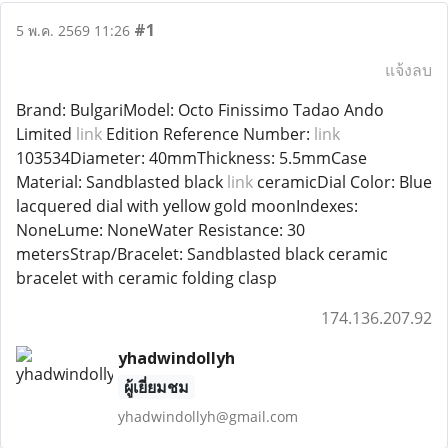
#1
5 พ.ค. 2569 11:26
แจ้งลบ
Brand: BulgariModel: Octo Finissimo Tadao Ando
Limited
link
Edition Reference Number:
link
103534Diameter: 40mmThickness: 5.5mmCase
Material: Sandblasted black
link
ceramicDial Color: Blue
lacquered dial with yellow gold moonIndexes:
NoneLume: NoneWater Resistance: 30
metersStrap/Bracelet: Sandblasted black ceramic
bracelet with ceramic folding clasp
174.136.207.92
yhadwindollyh
ผู้เยี่ยมชม
yhadwindollyh@gmail.com