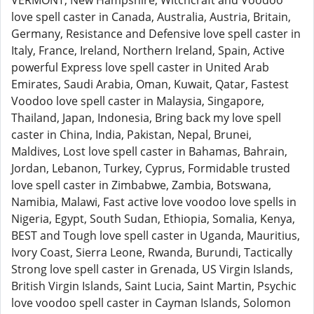
VERMONT, New Hampshire, Witchcraft and Voodoo
love spell caster in Canada, Australia, Austria, Britain,
Germany, Resistance and Defensive love spell caster in
Italy, France, Ireland, Northern Ireland, Spain, Active
powerful Express love spell caster in United Arab
Emirates, Saudi Arabia, Oman, Kuwait, Qatar, Fastest
Voodoo love spell caster in Malaysia, Singapore,
Thailand, Japan, Indonesia, Bring back my love spell
caster in China, India, Pakistan, Nepal, Brunei,
Maldives, Lost love spell caster in Bahamas, Bahrain,
Jordan, Lebanon, Turkey, Cyprus, Formidable trusted
love spell caster in Zimbabwe, Zambia, Botswana,
Namibia, Malawi, Fast active love voodoo love spells in
Nigeria, Egypt, South Sudan, Ethiopia, Somalia, Kenya,
BEST and Tough love spell caster in Uganda, Mauritius,
Ivory Coast, Sierra Leone, Rwanda, Burundi, Tactically
Strong love spell caster in Grenada, US Virgin Islands,
British Virgin Islands, Saint Lucia, Saint Martin, Psychic
love voodoo spell caster in Cayman Islands, Solomon