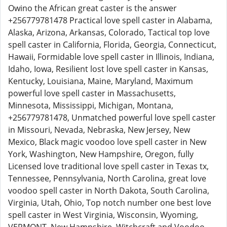
Owino the African great caster is the answer
+256779781478 Practical love spell caster in Alabama,
Alaska, Arizona, Arkansas, Colorado, Tactical top love
spell caster in California, Florida, Georgia, Connecticut,
Hawaii, Formidable love spell caster in Illinois, Indiana,
Idaho, Iowa, Resilient lost love spell caster in Kansas,
Kentucky, Louisiana, Maine, Maryland, Maximum
powerful love spell caster in Massachusetts,
Minnesota, Mississippi, Michigan, Montana,
+256779781478, Unmatched powerful love spell caster
in Missouri, Nevada, Nebraska, New Jersey, New
Mexico, Black magic voodoo love spell caster in New
York, Washington, New Hampshire, Oregon, fully
Licensed love traditional love spell caster in Texas tx,
Tennessee, Pennsylvania, North Carolina, great love
voodoo spell caster in North Dakota, South Carolina,
Virginia, Utah, Ohio, Top notch number one best love
spell caster in West Virginia, Wisconsin, Wyoming,