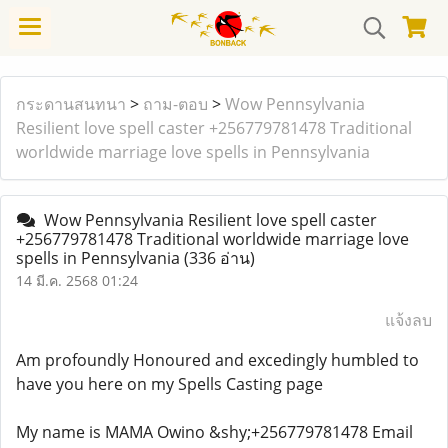
กระดานสนทนา
>
ถาม-ตอบ
>
Wow Pennsylvania
Resilient love spell caster +256779781478 Traditional
worldwide marriage love spells in Pennsylvania
Wow Pennsylvania Resilient love spell caster
+256779781478 Traditional worldwide marriage love
spells in Pennsylvania
(336 อ่าน)
14 มี.ค. 2568 01:24
แจ้งลบ
Am profoundly Honoured and excedingly humbled to
have you here on my Spells Casting page
My name is MAMA Owino &shy;+256779781478 Email