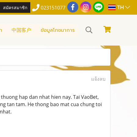
TH
สมัครสมาชิก
023151077
า
中国客户
ข้อมูลโภชนาการ
แจ้งลบ
oi thuong hap dan nhat hien nay. Tai VaoBet,
ang tan tam. He thong bao mat cua chung toi
nhat.