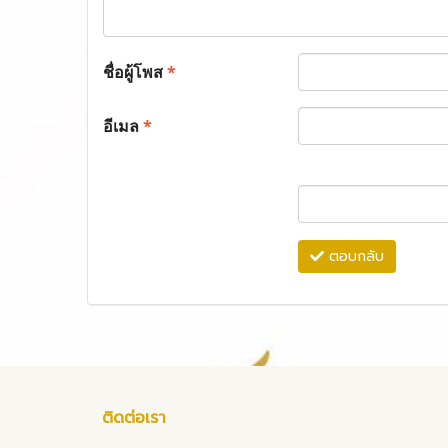
ชื่อผู้โพส
*
อีเมล
*
ตอบกลับ
ติดต่อเรา