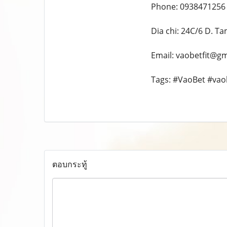
Phone: 0938471256
Dia chi: 24C/6 D. T
Email: vaobetfit@g
Tags: #VaoBet #va
ตอบกระทู้