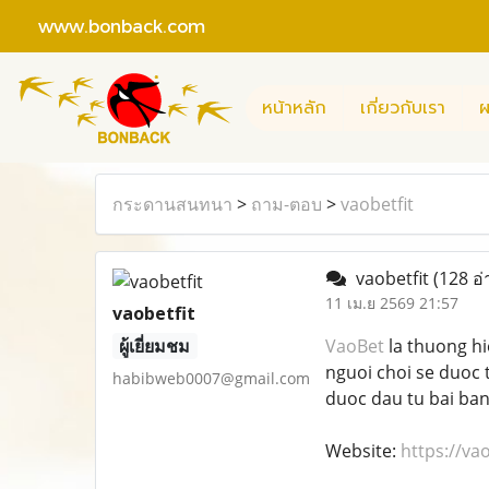
www.bonback.com
หน้าหลัก
เกี่ยวกับเรา
ผ
กระดานสนทนา
>
ถาม-ตอบ
>
vaobetfit
vaobetfit
(128 อ่
11 เม.ย 2569 21:57
vaobetfit
ผู้เยี่ยมชม
VaoBet
la thuong hi
nguoi choi se duoc 
habibweb0007@gmail.com
duoc dau tu bai ba
Website:
https://vao