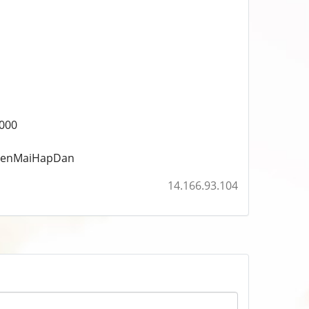
0000
yenMaiHapDan
14.166.93.104