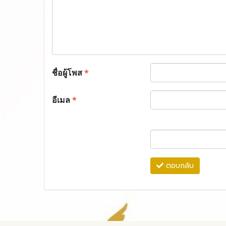
ชื่อผู้โพส
*
อีเมล
*
ตอบกลับ