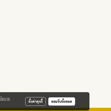
นโยบาย
ตั้งค่าคุกกี้
ยอมรับทั้งหมด