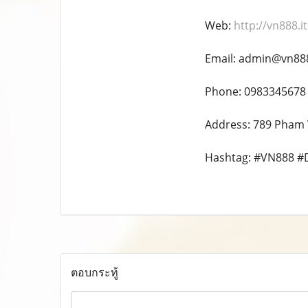
Web:
http://vn888.i
Email: admin@vn888
Phone: 0983345678
Address: 789 Pham 
Hashtag: #VN888 
ตอบกระทู้