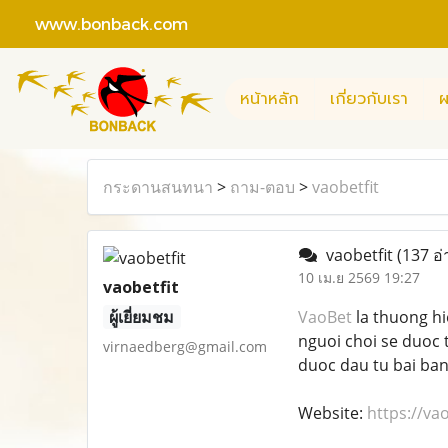
www.bonback.com
หน้าหลัก
เกี่ยวกับเรา
ผ
กระดานสนทนา
>
ถาม-ตอบ
>
vaobetfit
vaobetfit
(137 อ่
10 เม.ย 2569 19:27
vaobetfit
ผู้เยี่ยมชม
VaoBet
la thuong hi
nguoi choi se duoc 
virnaedberg@gmail.com
duoc dau tu bai ba
Website:
https://vao