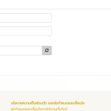
นโยบายความเป็นส่วนตัว และข้อกำหนดและเงื่อนไข
ข้อกำหนดและเงื่อนไขการใช้งานเว็บไซต์