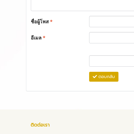
ชื่อผู้โพส
*
อีเมล
*
ตอบกลับ
ติดต่อเรา