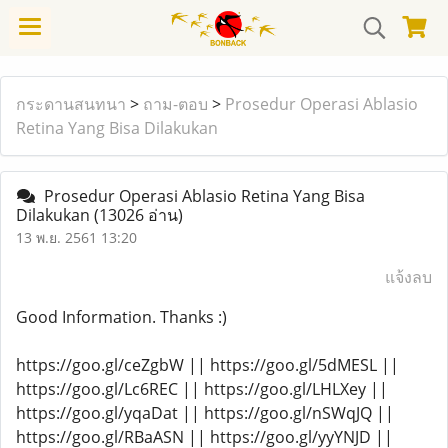
กระดานสนทนา
>
ถาม-ตอบ
>
Prosedur Operasi Ablasio
Retina Yang Bisa Dilakukan
Prosedur Operasi Ablasio Retina Yang Bisa
Dilakukan
(13026 อ่าน)
13 พ.ย. 2561 13:20
แจ้งลบ
Good Information. Thanks :)
https://goo.gl/ceZgbW || https://goo.gl/5dMESL ||
https://goo.gl/Lc6REC || https://goo.gl/LHLXey ||
https://goo.gl/yqaDat || https://goo.gl/nSWqJQ ||
https://goo.gl/RBaASN || https://goo.gl/yyYNJD ||