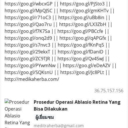
https://goo.gl/wbcxGP || https://goo.gl/PjSto3 ||
https://goo.gl/MpQJSC || https://goo.gl/gmKHTv ||
https://goo.gl/r71oC3 || https://goo.gl/uBb8in ||
https://goo.gl/Qao7ru || https://goo.gl/LX3ZbH ||
https://goo.gl/f7K7Sa || https://goo.gl/PBCcfe ||
https://goo.gl/onq2d9 || https://goo.gl/qAPGfx ||
https://goo.gl/s7nvc3 || https://goo.gl/fKnPq5 ||
https://goo.gl/29ekxT || https://goo.gl/fDaniD ||
https://goo.gl/ZC9TJR || https://goo.gl/Qv4SwJ ||
https://goo.gl/PYwmNw || https://goo.gl/eDeAZV ||
https://goo.gl/SQKsnU || https://goo.gl/Jc8PLt ||
http://medikaherba.com/
36.75.157.156
Prosedur Operasi Ablasio Retina Yang
Bisa Dilakukan
ผู้เยี่ยมชม
meditraherba@gmail.com