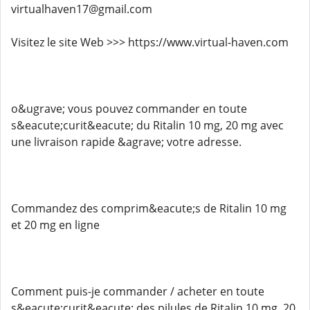
virtualhaven17@gmail.com
Visitez le site Web >>> https://www.virtual-haven.com
o&ugrave; vous pouvez commander en toute
s&eacute;curit&eacute; du Ritalin 10 mg, 20 mg avec
une livraison rapide &agrave; votre adresse.
Commandez des comprim&eacute;s de Ritalin 10 mg
et 20 mg en ligne
Comment puis-je commander / acheter en toute
s&eacute;curit&eacute; des pilules de Ritalin 10 mg, 20