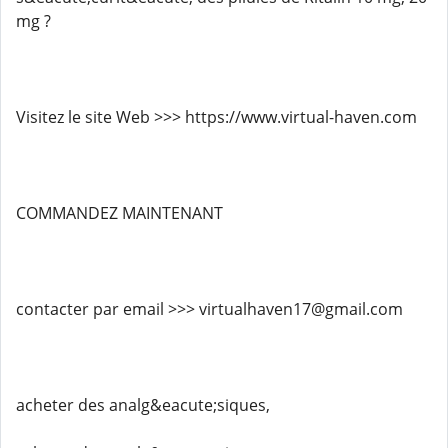
mg ?
Visitez le site Web >>> https://www.virtual-haven.com
COMMANDEZ MAINTENANT
contacter par email >>> virtualhaven17@gmail.com
acheter des analg&eacute;siques,