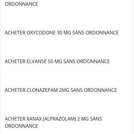
ORDONNANCE
ACHETER OXYCODONE 30 MG SANS ORDONNANCE
ACHETER ELVANSE 50 MG SANS ORDONNANCE
ACHETER CLONAZEPAM 2MG SANS ORDONNANCE
ACHETER XANAX (ALPRAZOLAM) 2 MG SANS
ORDONNANCE