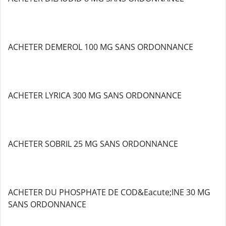
ACHETER DEMEROL 100 MG SANS ORDONNANCE
ACHETER LYRICA 300 MG SANS ORDONNANCE
ACHETER SOBRIL 25 MG SANS ORDONNANCE
ACHETER DU PHOSPHATE DE COD&Eacute;INE 30 MG
SANS ORDONNANCE