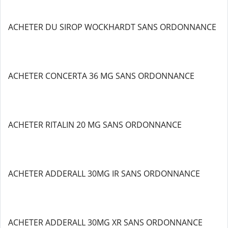
ACHETER DU SIROP WOCKHARDT SANS ORDONNANCE
ACHETER CONCERTA 36 MG SANS ORDONNANCE
ACHETER RITALIN 20 MG SANS ORDONNANCE
ACHETER ADDERALL 30MG IR SANS ORDONNANCE
ACHETER ADDERALL 30MG XR SANS ORDONNANCE