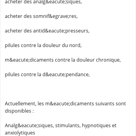
acheter des analg&eacute;siques,
acheter des somnif&egrave;res,
acheter des antid&eacute;presseurs,
pilules contre la douleur du nord,
m&eacute;dicaments contre la douleur chronique,
pilules contre la d&eacute;pendance,
Actuellement, les m&eacute;dicaments suivants sont
disponibles :
Analg&eacute;siques, stimulants, hypnotiques et
anxiolytiques