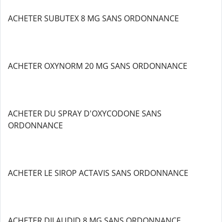
ACHETER SUBUTEX 8 MG SANS ORDONNANCE
ACHETER OXYNORM 20 MG SANS ORDONNANCE
ACHETER DU SPRAY D'OXYCODONE SANS
ORDONNANCE
ACHETER LE SIROP ACTAVIS SANS ORDONNANCE
ACHETER DILAUDID 8 MG SANS ORDONNANCE