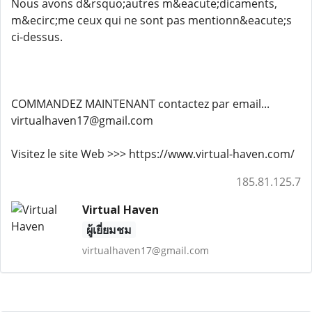
Nous avons d&rsquo;autres m&eacute;dicaments,
m&ecirc;me ceux qui ne sont pas mentionn&eacute;s
ci-dessus.
COMMANDEZ MAINTENANT contactez par email...
virtualhaven17@gmail.com
Visitez le site Web >>> https://www.virtual-haven.com/
185.81.125.7
Virtual Haven
ผู้เยี่ยมชม
virtualhaven17@gmail.com