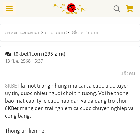
กระดานสนทนา
>
ถาม-ตอบ
>
t8kbet1com
t8kbet1com
(295 อ่าน)
13 มี.ค. 2568 15:37
แจ้งลบ
8KBET
la mot trong nhung nha cai ca cuoc truc tuyen
uy tin, duoc nhieu nguoi choi tin tuong. Voi he thong
bao mat cao, ty le cuoc hap dan va da dang tro choi,
8KBet mang den trai nghiem ca cuoc chuyen nghiep va
cong bang.
Thong tin lien he: