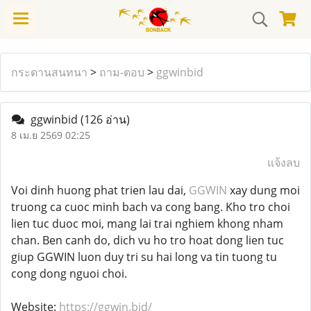
กระดานสนทนา
>
ถาม-ตอบ
>
ggwinbid
ggwinbid
(126 อ่าน)
8 เม.ย 2569 02:25
แจ้งลบ
Voi dinh huong phat trien lau dai,
GGWIN
xay dung moi
truong ca cuoc minh bach va cong bang. Kho tro choi
lien tuc duoc moi, mang lai trai nghiem khong nham
chan. Ben canh do, dich vu ho tro hoat dong lien tuc
giup GGWIN luon duy tri su hai long va tin tuong tu
cong dong nguoi choi.
Website:
https://ggwin.bid/