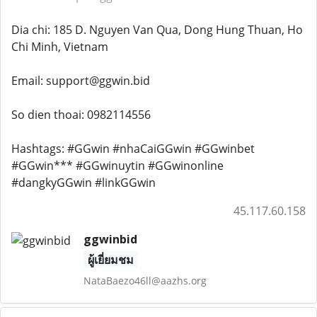
Dia chi: 185 D. Nguyen Van Qua, Dong Hung Thuan, Ho
Chi Minh, Vietnam
Email: support@ggwin.bid
So dien thoai: 0982114556
Hashtags: #GGwin #nhaCaiGGwin #GGwinbet
#GGwin*** #GGwinuytin #GGwinonline
#dangkyGGwin #linkGGwin
45.117.60.158
ggwinbid
ผู้เยี่ยมชม
NataBaezo46ll@aazhs.org