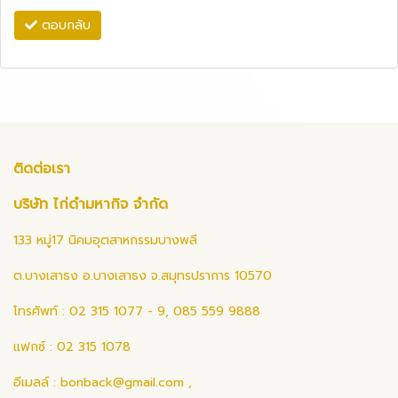
ตอบกลับ
ติดต่อเรา
บริษัท ไก่ดำมหากิจ จำกัด
133 หมู่17 นิคมอุตสาหกรรมบางพลี
ต.บางเสาธง อ.บางเสาธง จ.สมุทรปราการ 10570
โทรศัพท์ : 02 315 1077 - 9, 085 559 9888
แฟกซ์ : 02 315 1078
อีเมลล์ :
bonback@gmail.com
,