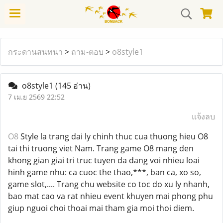
กระดานสนทนา
>
ถาม-ตอบ
>
o8style1
o8style1
(145 อ่าน)
7 เม.ย 2569 22:52
แจ้งลบ
O8
Style la trang dai ly chinh thuc cua thuong hieu O8
tai thi truong viet Nam. Trang game O8 mang den
khong gian giai tri truc tuyen da dang voi nhieu loai
hinh game nhu: ca cuoc the thao,***, ban ca, xo so,
game slot,.... Trang chu website co toc do xu ly nhanh,
bao mat cao va rat nhieu event khuyen mai phong phu
giup nguoi choi thoai mai tham gia moi thoi diem.