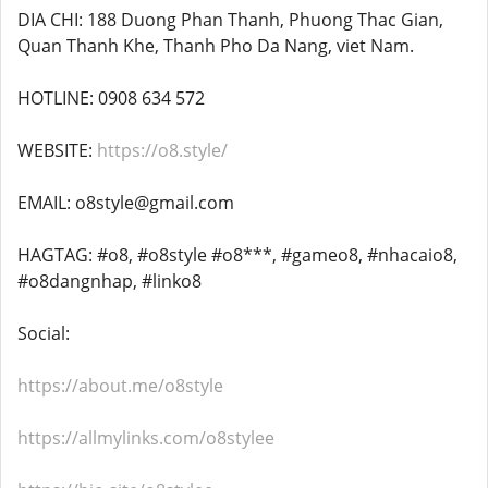
DIA CHI: 188 Duong Phan Thanh, Phuong Thac Gian,
Quan Thanh Khe, Thanh Pho Da Nang, viet Nam.
HOTLINE: 0908 634 572
WEBSITE:
https://o8.style/
EMAIL: o8style@gmail.com
HAGTAG: #o8, #o8style #o8***, #gameo8, #nhacaio8,
#o8dangnhap, #linko8
Social:
https://about.me/o8style
https://allmylinks.com/o8stylee