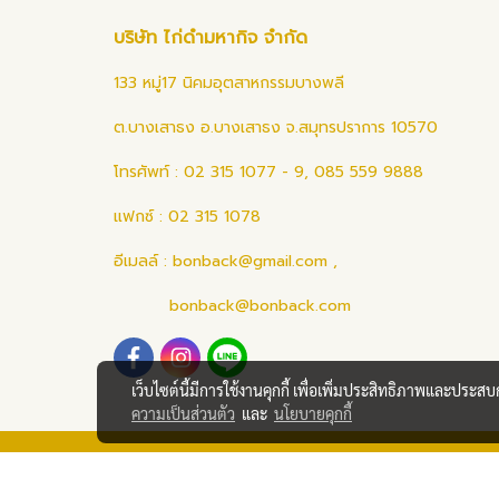
บริษัท ไก่ดำมหากิจ จำกัด
133 หมู่17 นิคมอุตสาหกรรมบางพลี
ต.บางเสาธง อ.บางเสาธง จ.สมุทรปราการ 10570
โทรศัพท์ : 02 315 1077 - 9, 085 559 9888
แฟกซ์ : 02 315 1078
อีเมลล์ :
bonback@gmail.com
,
bonback@bonback.com
เว็บไซต์นี้มีการใช้งานคุกกี้ เพื่อเพิ่มประสิทธิภาพและประส
ความเป็นส่วนตัว
และ
นโยบายคุกกี้