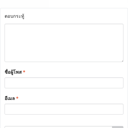
ตอบกระทู้
ชื่อผู้โพส
*
อีเมล
*