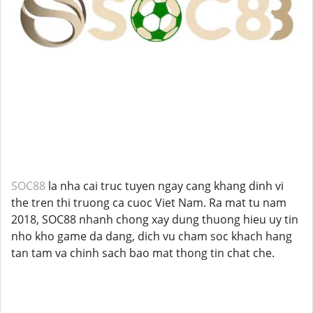
SOC88
la nha cai truc tuyen ngay cang khang dinh vi
the tren thi truong ca cuoc Viet Nam. Ra mat tu nam
2018, SOC88 nhanh chong xay dung thuong hieu uy tin
nho kho game da dang, dich vu cham soc khach hang
tan tam va chinh sach bao mat thong tin chat che.