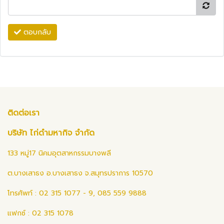
ตอบกลับ
ติดต่อเรา
บริษัท ไก่ดำมหากิจ จำกัด
133 หมู่17 นิคมอุตสาหกรรมบางพลี
ต.บางเสาธง อ.บางเสาธง จ.สมุทรปราการ 10570
โทรศัพท์ : 02 315 1077 - 9, 085 559 9888
แฟกซ์ : 02 315 1078