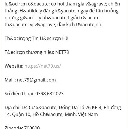
lu&ocirc;n c&oacute; cơ hội tham gia v&agrave; chiến
thắng. H&atilde;y đăng k&yacute; ngay để tận hưởng
những gi&acirc;y ph&uacute;t giải tr&iacute;
th&uacute; vị v&agrave; đầy kịch t&iacute;nh!
Th&ocirc;ng Tin Li&ecirc;n Hệ
T&ecirc;n thương hiệu: NET79
Website:
https://net79.us/
Mail : net79@gmail.com
Số điện thoại: 0398 632 023
Địa chỉ: D4 Cư x&aacute; Đống Đa Tổ 26 KP 4, Phường
14, Quận 10, Hồ Ch&iacute; Minh, Việt Nam
Zipcode: 700000